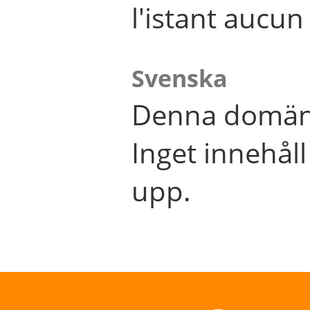
l'istant aucu
Svenska
Denna domän 
Inget innehål
upp.